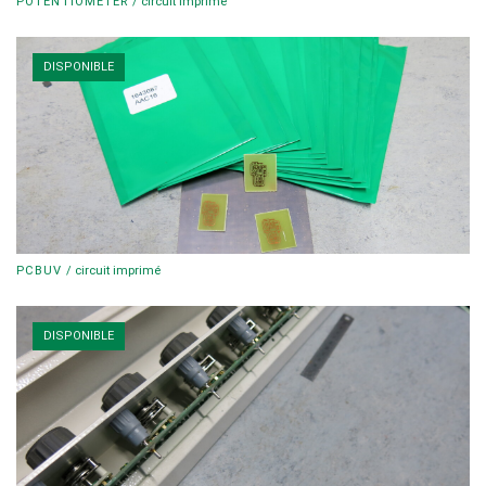
POTENTIOMETER
/
circuit imprimé
DISPONIBLE
PCBUV
/
circuit imprimé
DISPONIBLE