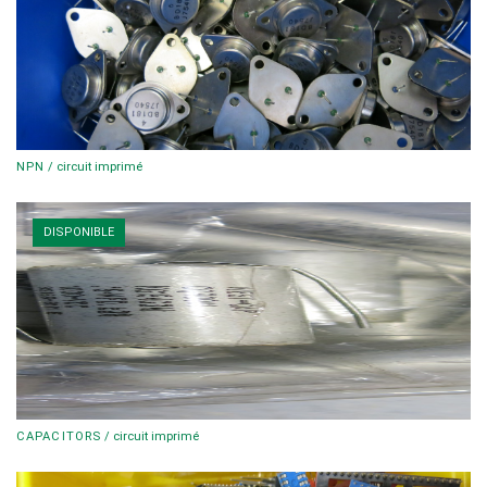
NPN
/
circuit imprimé
DISPONIBLE
CAPACITORS
/
circuit imprimé