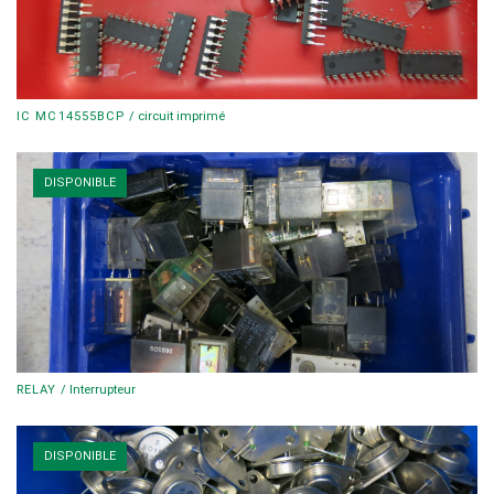
IC MC14555BCP
/
circuit imprimé
DISPONIBLE
RELAY
/
Interrupteur
DISPONIBLE